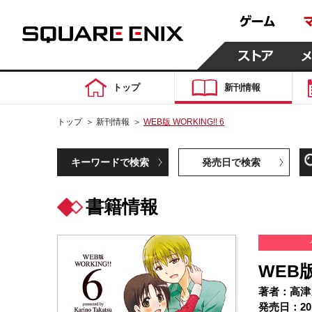
トップ
新刊情報
トップ
＞
新刊情報
＞
WEB版 WORKING!! 6
キーワードで検索
発売日で検索
書籍情報
WEB版
著者：高津
発売日：20