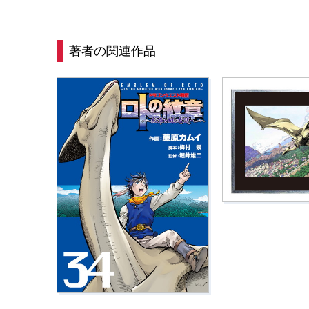
著者の関連作品