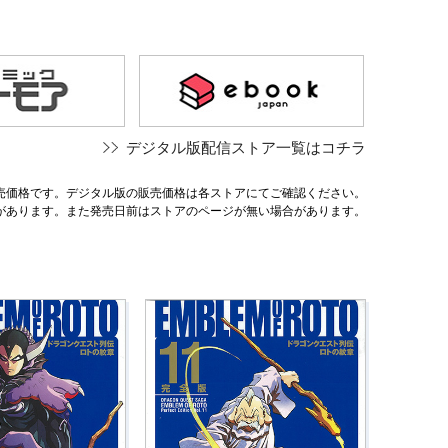
デジタル版配信ストア一覧はコチラ
売価格です。デジタル版の販売価格は各ストアにてご確認ください。
があります。また発売日前はストアのページが無い場合があります。