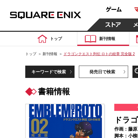
トップ
新刊情報
トップ
＞
新刊情報
＞
ドラゴンクエスト列伝 ロトの紋章 完全版 2
キーワードで検索
発売日で検索
書籍情報
ドラゴ
作画：藤原
脚本：小柳