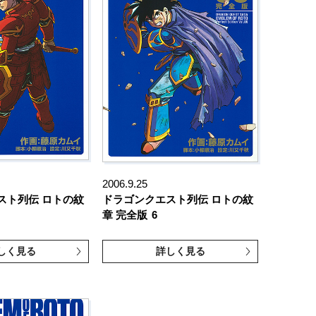
2006.9.25
スト列伝 ロトの紋
ドラゴンクエスト列伝 ロトの紋
章 完全版
6
しく見る
詳しく見る