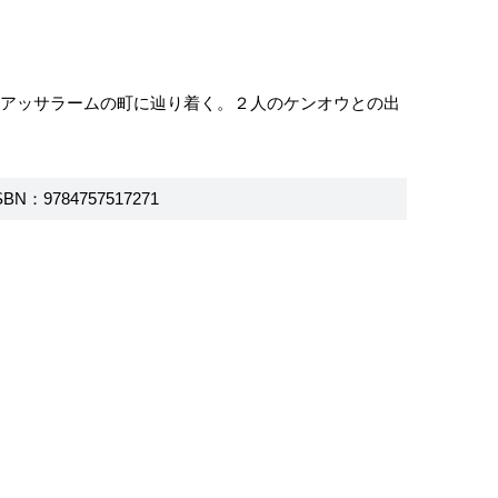
、アッサラームの町に辿り着く。２人のケンオウとの出
SBN：9784757517271