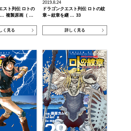
2019.8.24
エスト列伝 ロトの
ドラゴンクエスト列伝 ロトの紋
 …
複製原画（ …
章～紋章を継 …
33
しく見る
詳しく見る