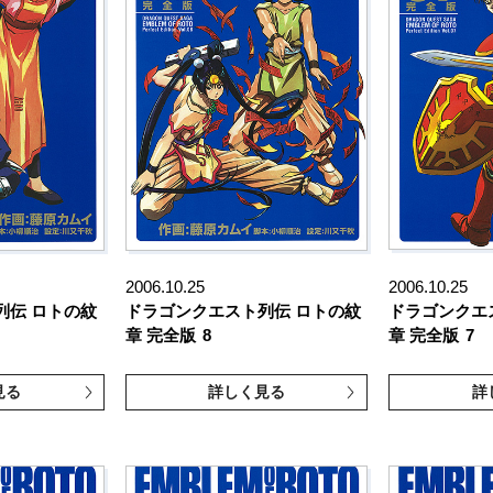
2006.10.25
2006.10.25
列伝 ロトの紋
ドラゴンクエスト列伝 ロトの紋
ドラゴンクエ
章 完全版
8
章 完全版
7
見る
詳しく見る
詳