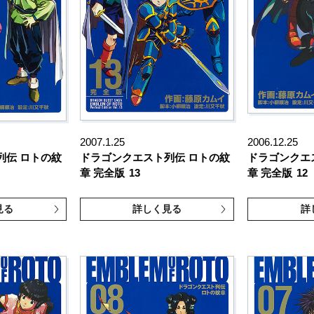
2007.1.25
2006.12.25
列伝 ロトの紋
ドラゴンクエスト列伝 ロトの紋
ドラゴンクエ
章 完全版
13
章 完全版
12
見る
詳しく見る
詳