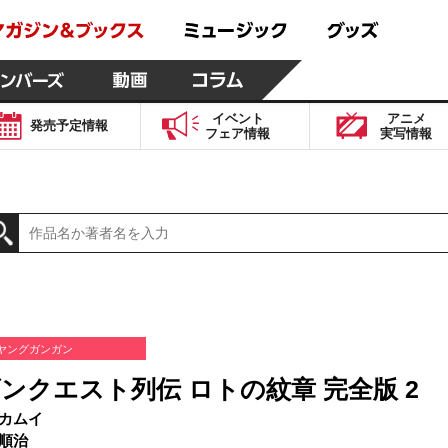
イベント
アニメ
発売予定
情報
フェア
情報
実写
情報
ヤングガンガン
ンクエスト列伝 ロトの紋章 完全版 2
カムイ
順治