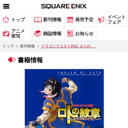
イベント
SQUARE ENIX 公式サイトメニュー
トップ
新刊情報
発売予定
フェア
ゲーム
アニメ
雑誌情報
お知らせ
実写
マガジン＆ブックス
トップ
＞
新刊情報
＞
ドラゴンクエスト列伝 ロトの …
ミュージック
書籍情報
グッズ
ストア
メンバーズ
動画
コラム
会社情報
採用情報
スクウェア・エニックス サイト内検索