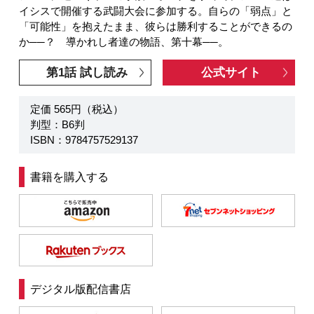
イシスで開催する武闘大会に参加する。自らの「弱点」と
「可能性」を抱えたまま、彼らは勝利することができるの
か──？ 導かれし者達の物語、第十幕──。
第1話 試し読み
公式サイト
定価 565円（税込）
判型：B6判
ISBN：9784757529137
書籍を購入する
デジタル版配信書店