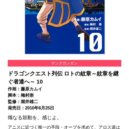
ヤングガンガン
ドラゴンクエスト列伝 ロトの紋章～紋章を継
ぐ者達へ～ 10
作画：藤原カムイ
脚本：梅村崇
監修：堀井雄二
発売日：2010年6月25日
熾なる鼓動を、感じよ。
アニスに近づく唯一の手段・オーブを求めて、アロス達は