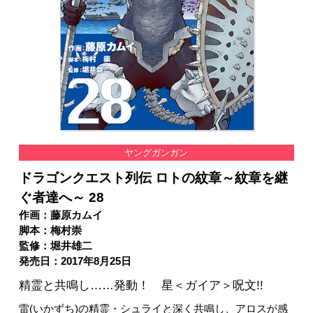
ヤングガンガン
ドラゴンクエスト列伝 ロトの紋章～紋章を継
ぐ者達へ～ 28
作画：藤原カムイ
脚本：梅村崇
監修：堀井雄二
発売日：2017年8月25日
精霊と共鳴し……発動！ 星＜ガイア＞呪文!!
雷(いかずち)の精霊・シュライと深く共鳴し、アロスが感