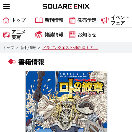
イベント
SQUARE ENIX 公式サイトメニュー
トップ
新刊情報
発売予定
フェア
ゲーム
アニメ
雑誌情報
お知らせ
実写
マガジン＆ブックス
トップ
＞
新刊情報
＞
ドラゴンクエスト列伝 ロトの …
ミュージック
書籍情報
グッズ
ストア
メンバーズ
動画
コラム
会社情報
採用情報
スクウェア・エニックス サイト内検索