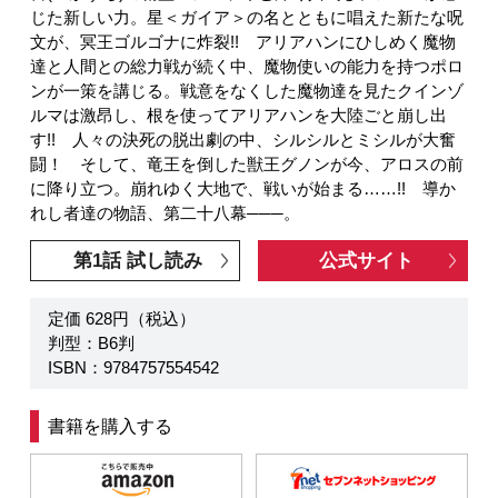
じた新しい力。星＜ガイア＞の名とともに唱えた新たな呪
文が、冥王ゴルゴナに炸裂!! アリアハンにひしめく魔物
達と人間との総力戦が続く中、魔物使いの能力を持つポロ
ンが一策を講じる。戦意をなくした魔物達を見たクインゾ
ルマは激昂し、根を使ってアリアハンを大陸ごと崩し出
す!! 人々の決死の脱出劇の中、シルシルとミシルが大奮
闘！ そして、竜王を倒した獣王グノンが今、アロスの前
に降り立つ。崩れゆく大地で、戦いが始まる……!! 導か
れし者達の物語、第二十八幕───。
第1話 試し読み
公式サイト
定価 628円（税込）
判型：B6判
ISBN：9784757554542
書籍を購入する