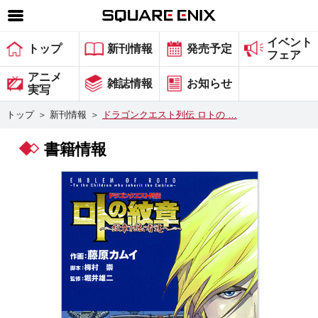
イベント
SQUARE ENIX 公式サイトメニュー
トップ
新刊情報
発売予定
フェア
ゲーム
アニメ
雑誌情報
お知らせ
実写
マガジン＆ブックス
トップ
＞
新刊情報
＞
ドラゴンクエスト列伝 ロトの …
ミュージック
書籍情報
グッズ
ストア
メンバーズ
動画
コラム
会社情報
採用情報
スクウェア・エニックス サイト内検索