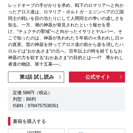
レッドオーブの手がかりを求め、戦下のロマリアへと向か
ったアロス達は、ロマリア・ポルトガ・エジンベアの三国
同士の戦いを目の当たりにして人間同士の争いの虚しさを
知る。一方、潮の神器が発見されたという報せを受
け、“チュクチの聖域”へと向かったイサリとヤルバー。そ
こで知ったのは、神器が失われた５年前の≪失われし日≫
の真実。雷の神器を持ってアロス達の前から姿を消したハ
ロルドは“おかあさま”の元へ。百年以上の時を経てもなお
神器の力を欲する“おかあさま”の目的とは──!? 導かれし
者達の物語、第十五幕──。
第1話 試し読み
公式サイト
定価 586円（税込）
判型：B6判
ISBN：9784757538351
書籍を購入する