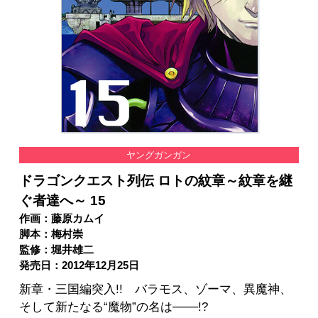
ヤングガンガン
ドラゴンクエスト列伝 ロトの紋章～紋章を継
ぐ者達へ～ 15
作画：藤原カムイ
脚本：梅村崇
監修：堀井雄二
発売日：2012年12月25日
新章・三国編突入!! バラモス、ゾーマ、異魔神、
そして新たなる“魔物”の名は───!?