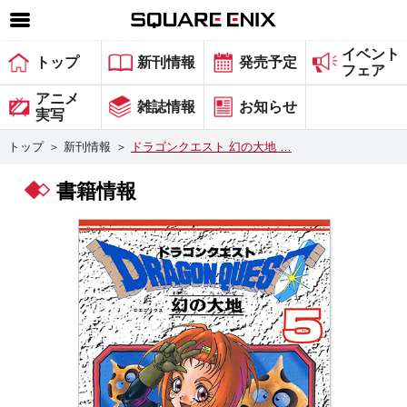
イベント
SQUARE ENIX 公式サイトメニュー
トップ
新刊情報
発売予定
フェア
ゲーム
アニメ
雑誌情報
お知らせ
実写
マガジン＆ブックス
トップ
＞
新刊情報
＞
ドラゴンクエスト 幻の大地 …
ミュージック
書籍情報
グッズ
ストア
メンバーズ
動画
コラム
会社情報
採用情報
スクウェア・エニックス サイト内検索