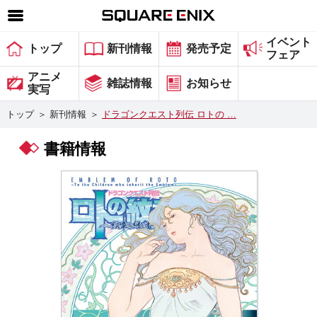
イベント
SQUARE ENIX 公式サイトメニュー
トップ
新刊情報
発売予定
フェア
ゲーム
アニメ
雑誌情報
お知らせ
実写
マガジン＆ブックス
トップ
＞
新刊情報
＞
ドラゴンクエスト列伝 ロトの …
ミュージック
書籍情報
グッズ
ストア
メンバーズ
動画
コラム
会社情報
採用情報
スクウェア・エニックス サイト内検索