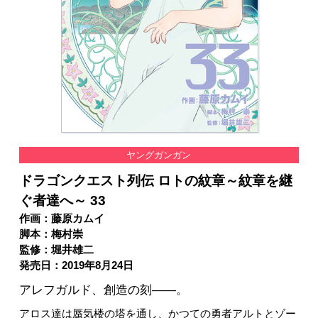
ヤングガンガン
ドラゴンクエスト列伝 ロトの紋章～紋章を継
ぐ者達へ～ 33
作画：藤原カムイ
脚本：梅村崇
監修：堀井雄二
発売日：2019年8月24日
アレフガルド、創造の刻――。
アロス達は蜃気楼の塔を通し、かつての勇者アルトとゾー