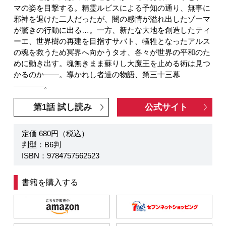
マの姿を目撃する。精霊ルビスによる予知の通り、無事に
邪神を退けた二人だったが、闇の感情が溢れ出したゾーマ
が驚きの行動に出る…。一方、新たな大地を創造したティ
ーエ、世界樹の再建を目指すサバト、犠牲となったアルス
の魂を救うため冥界へ向かうタオ、各々が世界の平和のた
めに動き出す。魂無きまま蘇りし大魔王を止める術は見つ
かるのか――。導かれし者達の物語、第三十三幕
――――。
第1話 試し読み
公式サイト
定価 680円（税込）
判型：B6判
ISBN：9784757562523
書籍を購入する