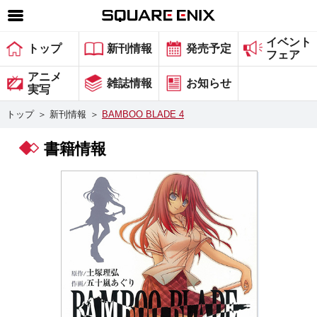
イベント
SQUARE ENIX 公式サイトメニュー
トップ
新刊情報
発売予定
フェア
ゲーム
アニメ
雑誌情報
お知らせ
実写
マガジン＆ブックス
トップ
＞
新刊情報
＞
BAMBOO BLADE 4
ミュージック
書籍情報
グッズ
ストア
メンバーズ
動画
コラム
会社情報
採用情報
スクウェア・エニックス サイト内検索