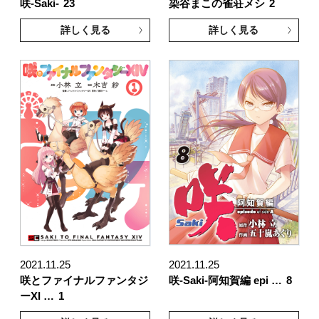
咲-Saki-
23
染谷まこの雀荘メシ
2
詳しく見る
詳しく見る
2021.11.25
2021.11.25
咲とファイナルファンタジ
咲-Saki-阿知賀編 epi …
8
ーXI …
1