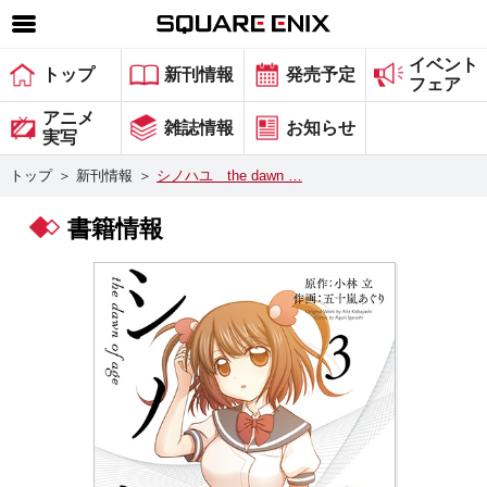
イベント
SQUARE ENIX 公式サイトメニュー
トップ
新刊情報
発売予定
フェア
ゲーム
アニメ
雑誌情報
お知らせ
実写
マガジン＆ブックス
トップ
＞
新刊情報
＞
シノハユ the dawn …
ミュージック
書籍情報
グッズ
ストア
メンバーズ
動画
コラム
会社情報
採用情報
スクウェア・エニックス サイト内検索