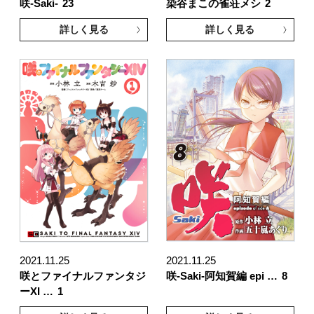
咲-Saki-
23
染谷まこの雀荘メシ
2
詳しく見る
詳しく見る
2021.11.25
2021.11.25
咲とファイナルファンタジ
咲-Saki-阿知賀編 epi …
8
ーXI …
1