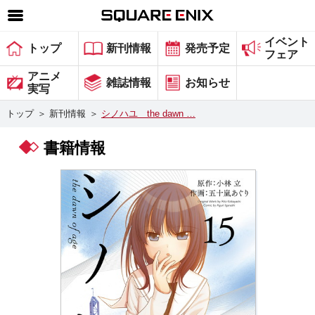
イベント
SQUARE ENIX 公式サイトメニュー
トップ
新刊情報
発売予定
フェア
ゲーム
アニメ
雑誌情報
お知らせ
実写
マガジン＆ブックス
トップ
＞
新刊情報
＞
シノハユ the dawn …
ミュージック
書籍情報
グッズ
ストア
メンバーズ
動画
コラム
会社情報
採用情報
スクウェア・エニックス サイト内検索