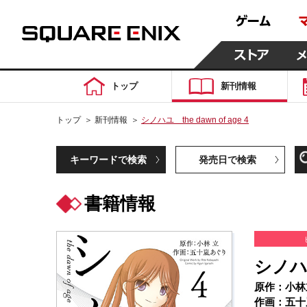
トップ
新刊情報
トップ
＞
新刊情報
＞
シノハユ the dawn of age 4
キーワードで検索
発売日で検索
書籍情報
シノハユ 
原作：小林
作画：五十