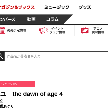
イベント
アニメ
発売予定
情報
フェア
情報
実写
情報
ビッグガンガン
the dawn of age 4
立
嵐あぐり