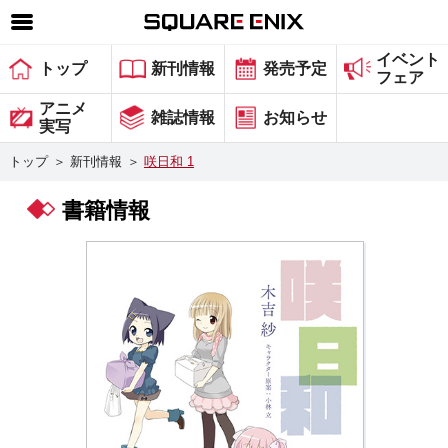
イベント
SQUARE ENIX 公式サイトメニュー
トップ
新刊情報
発売予定
フェア
ゲーム
アニメ
雑誌情報
お知らせ
実写
マガジン＆ブックス
トップ
＞
新刊情報
＞
咲日和 1
ミュージック
書籍情報
グッズ
ストア
メンバーズ
動画
コラム
会社情報
採用情報
スクウェア・エニックス サイト内検索