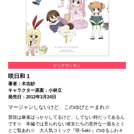
ビッグガンガン
咲日和 1
著者：木吉紗
キャラクター原案：小林立
発売日：2012年3月24日
マージャンしないけど、このゆびとーまれ☆
普段は麻雀ばっかりしてるけど、してない時だってあるん
です☆ 本編では見られない彼女たちの意外な一面をとく
とご覧あれ☆ 大人気コミック『咲-Saki-』のゆるふわ４