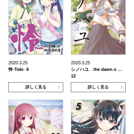
2020.3.25
2020.3.25
怜-Toki-
6
シノハユ the dawn o …
12
詳しく見る
詳しく見る