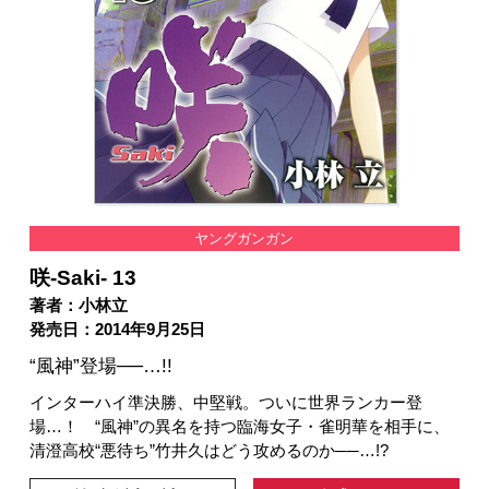
ヤングガンガン
咲-Saki- 13
著者：小林立
発売日：2014年9月25日
“風神”登場──…!!
インターハイ準決勝、中堅戦。ついに世界ランカー登
場…！ “風神”の異名を持つ臨海女子・雀明華を相手に、
清澄高校“悪待ち”竹井久はどう攻めるのか──…!?