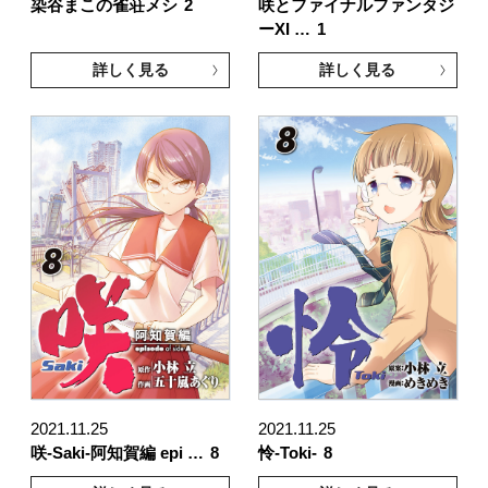
染谷まこの雀荘メシ
2
咲とファイナルファンタジ
ーXI …
1
詳しく見る
詳しく見る
2021.11.25
2021.11.25
咲-Saki-阿知賀編 epi …
8
怜-Toki-
8