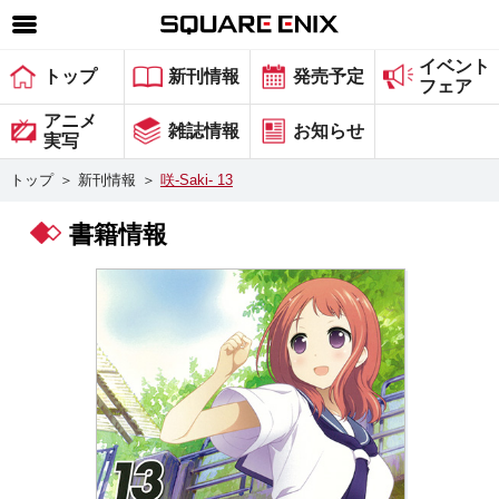
イベント
SQUARE ENIX 公式サイトメニュー
トップ
新刊情報
発売予定
フェア
ゲーム
アニメ
雑誌情報
お知らせ
実写
マガジン＆ブックス
トップ
＞
新刊情報
＞
咲-Saki- 13
ミュージック
書籍情報
グッズ
ストア
メンバーズ
動画
コラム
会社情報
採用情報
スクウェア・エニックス サイト内検索