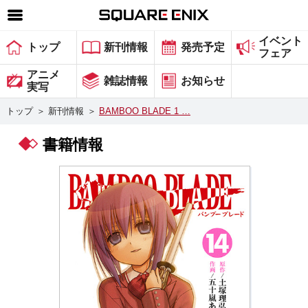
イベント
SQUARE ENIX 公式サイトメニュー
トップ
新刊情報
発売予定
フェア
ゲーム
アニメ
雑誌情報
お知らせ
実写
マガジン＆ブックス
トップ
＞
新刊情報
＞
BAMBOO BLADE 1 …
ミュージック
書籍情報
グッズ
ストア
メンバーズ
動画
コラム
会社情報
採用情報
スクウェア・エニックス サイト内検索