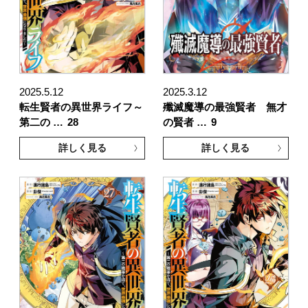
2025.5.12
2025.3.12
転生賢者の異世界ライフ～
殲滅魔導の最強賢者 無才
第二の …
28
の賢者 …
9
詳しく見る
詳しく見る