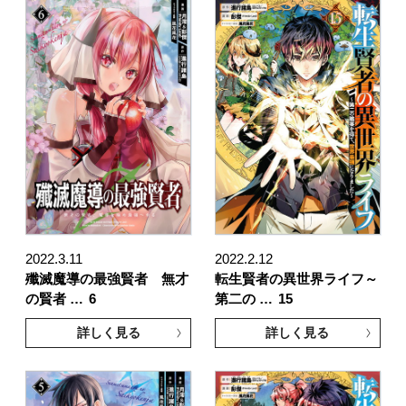
2022.3.11
2022.2.12
殲滅魔導の最強賢者 無才
転生賢者の異世界ライフ～
の賢者 …
6
第二の …
15
詳しく見る
詳しく見る