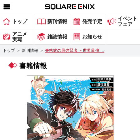
イベント
SQUARE ENIX 公式サイトメニュー
トップ
新刊情報
発売予定
フェア
ゲーム
アニメ
雑誌情報
お知らせ
実写
マガジン＆ブックス
トップ
＞
新刊情報
＞
失格紋の最強賢者 ～世界最強 …
ミュージック
書籍情報
グッズ
ストア
メンバーズ
動画
コラム
会社情報
採用情報
スクウェア・エニックス サイト内検索