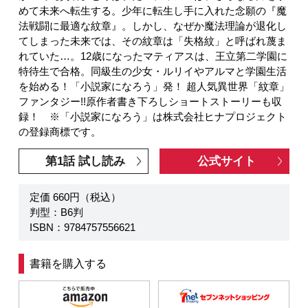
めて未来へ転生する。少年に転生し手に入れた念願の『魔
法戦闘に最適な紋章』。しかし、なぜか魔法理論が退化し
てしまった未来では、その紋章は「失格紋」と呼ばれ蔑ま
れていた…。12歳になったマティアスは、王立第二学園に
特待生で合格。同級生の少女・ルリイやアルマと学園生活
を始める！「小説家になろう」発！ 超人気異世界「紋章」
ファンタジー!!原作者書き下ろしショートストーリーも収
録！ ※「小説家になろう」は株式会社ヒナプロジェクト
の登録商標です。
第1話 試し読み
公式サイト
定価 660円（税込）
判型：B6判
ISBN：9784757556621
書籍を購入する