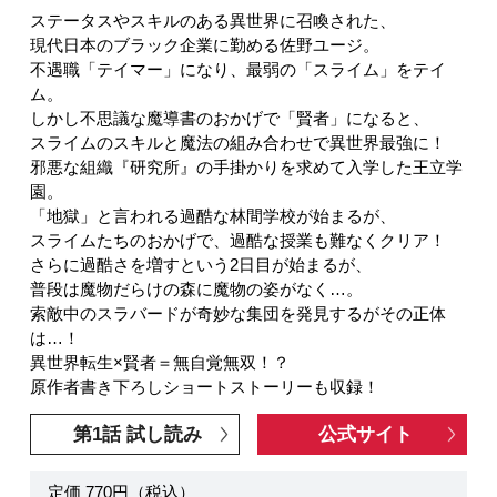
ステータスやスキルのある異世界に召喚された、
現代日本のブラック企業に勤める佐野ユージ。
不遇職「テイマー」になり、最弱の「スライム」をテイ
ム。
しかし不思議な魔導書のおかげで「賢者」になると、
スライムのスキルと魔法の組み合わせで異世界最強に！
邪悪な組織『研究所』の手掛かりを求めて入学した王立学
園。
「地獄」と言われる過酷な林間学校が始まるが、
スライムたちのおかげで、過酷な授業も難なくクリア！
さらに過酷さを増すという2日目が始まるが、
普段は魔物だらけの森に魔物の姿がなく…。
索敵中のスラバードが奇妙な集団を発見するがその正体
は…！
異世界転生×賢者＝無自覚無双！？
原作者書き下ろしショートストーリーも収録！
第1話 試し読み
公式サイト
定価 770円（税込）