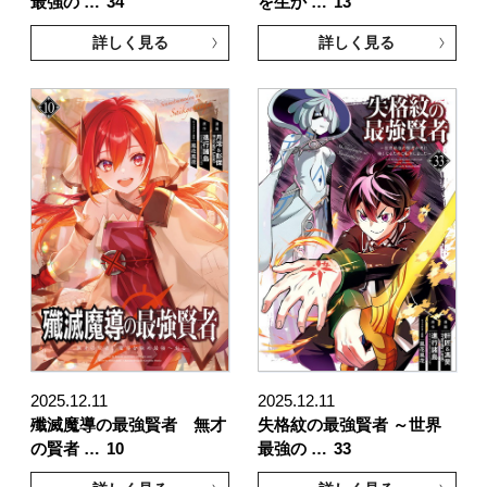
最強の …
34
を生か …
13
詳しく見る
詳しく見る
2025.12.11
2025.12.11
殲滅魔導の最強賢者 無才
失格紋の最強賢者 ～世界
の賢者 …
10
最強の …
33