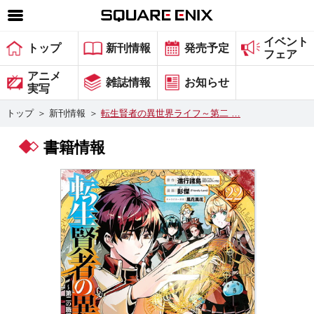
イベント
SQUARE ENIX 公式サイトメニュー
トップ
新刊情報
発売予定
フェア
ゲーム
アニメ
雑誌情報
お知らせ
実写
マガジン＆ブックス
トップ
＞
新刊情報
＞
転生賢者の異世界ライフ～第二 …
ミュージック
書籍情報
グッズ
ストア
メンバーズ
動画
コラム
会社情報
採用情報
スクウェア・エニックス サイト内検索