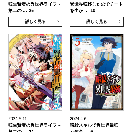
転生賢者の異世界ライフ～
異世界転移したのでチート
第二の …
25
を生か …
10
詳しく見る
詳しく見る
2024.5.11
2024.4.6
転生賢者の異世界ライフ～
暗殺スキルで異世界最強
第二の …
24
～錬金 …
5