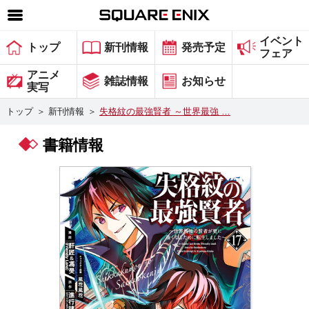
イベント
SQUARE ENIX 公式サイトメニュー
トップ
新刊情報
発売予定
フェア
ゲーム
アニメ
雑誌情報
お知らせ
実写
マガジン＆ブックス
トップ
＞
新刊情報
＞
失格紋の最強賢者 ～世界最強 …
ミュージック
書籍情報
グッズ
ストア
メンバーズ
動画
コラム
会社情報
採用情報
スクウェア・エニックス サイト内検索