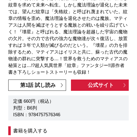
紋章を求めて未来へ転生。しかし魔法理論が退化した未来
では、望んだ紋章は「失格紋」と呼ばれ蔑まれていた。紋
章の情報を歪め、魔法理論を退化させたのは魔族。マティ
アスは人間を滅ぼそうとする魔族との戦いを繰り広げてい
く！『壊星』と呼ばれる、魔法理論を超越した宇宙の魔物
の欠片。その力で古代の強力な魔物達が次々復活し、放置
すれば３年で人類が滅びるのだという。『壊星』の力を排
除するため、マティアスはイリスと共に、蘇った古代の魔
物達の群れに突撃する…！世界を救うためのマティアスの
秘策とは…!?超人気異世界「紋章」ファンタジー!!原作者
書き下ろしショートストーリーも収録！
第1話 試し読み
公式サイト
定価 660円（税込）
判型：B6判
ISBN：9784757576346
書籍を購入する