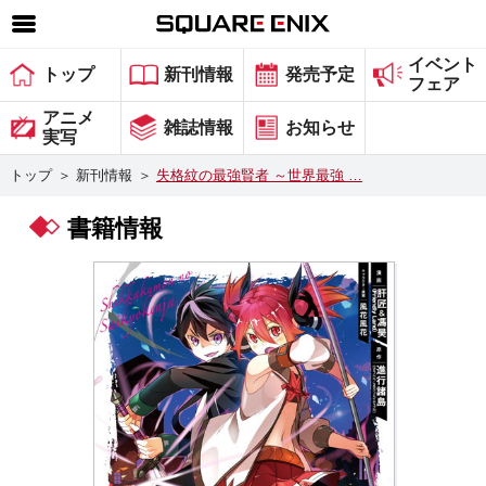
イベント
SQUARE ENIX 公式サイトメニュー
トップ
新刊情報
発売予定
フェア
ゲーム
アニメ
雑誌情報
お知らせ
実写
マガジン＆ブックス
トップ
＞
新刊情報
＞
失格紋の最強賢者 ～世界最強 …
ミュージック
書籍情報
グッズ
ストア
メンバーズ
動画
コラム
会社情報
採用情報
スクウェア・エニックス サイト内検索