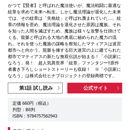
かつて【賢者】と呼ばれた魔法使いが、魔法戦闘に最適な
紋章を求めて未来へ転生。しかし魔法理論が退化した未来
では、その紋章は「失格紋」と呼ばれ蔑まれていた…。紋
章の情報を歪め、魔法理論を退化させた原因は魔族。それ
を知った人間を滅ぼすため、魔族は様々な攻撃を仕掛けて
くる。龍脈と呼ばれる大地の奥底に秘められた魔力の流
れ。それを使った魔族の謀略を察知したマティアスは迷宮
都市へと向かう。龍脈を擁する巨大迷宮の上に建てられた
都市でマティアスの新たな無双伝説が始まる！「小説家に
なろう」発！ 超人気異世界「紋章」ファンタジー!!原作
者書き下ろしショートストーリーも収録！ ※「小説家に
なろう」は株式会社ヒナプロジェクトの登録商標です。
第1話 試し読み
公式サイト
定価 660円（税込）
判型：B6判
ISBN：9784757562943