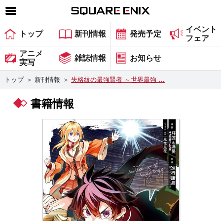
イベント
SQUARE ENIX 公式サイトメニュー
トップ
新刊情報
発売予定
フェア
ゲーム
アニメ
雑誌情報
お知らせ
実写
マガジン＆ブックス
トップ
＞
新刊情報
＞
失格紋の最強賢者 ～世界最強 …
ミュージック
書籍情報
グッズ
ストア
メンバーズ
動画
コラム
会社情報
採用情報
スクウェア・エニックス サイト内検索