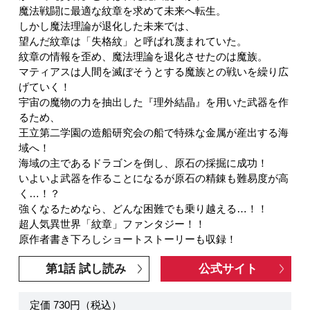
魔法戦闘に最適な紋章を求めて未来へ転生。
しかし魔法理論が退化した未来では、
望んだ紋章は「失格紋」と呼ばれ蔑まれていた。
紋章の情報を歪め、魔法理論を退化させたのは魔族。
マティアスは人間を滅ぼそうとする魔族との戦いを繰り広
げていく！
宇宙の魔物の力を抽出した『理外結晶』を用いた武器を作
るため、
王立第二学園の造船研究会の船で特殊な金属が産出する海
域へ！
海域の主であるドラゴンを倒し、原石の採掘に成功！
いよいよ武器を作ることになるが原石の精錬も難易度が高
く…！？
強くなるためなら、どんな困難でも乗り越える…！！
超人気異世界「紋章」ファンタジー！！
原作者書き下ろしショートストーリーも収録！
第1話 試し読み
公式サイト
定価 730円（税込）