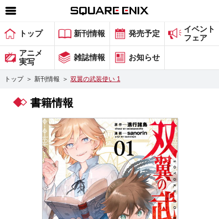
イベント
SQUARE ENIX 公式サイトメニュー
トップ
新刊情報
発売予定
フェア
ゲーム
アニメ
雑誌情報
お知らせ
実写
マガジン＆ブックス
トップ
＞
新刊情報
＞
双翼の武装使い 1
ミュージック
書籍情報
グッズ
ストア
メンバーズ
動画
コラム
会社情報
採用情報
スクウェア・エニックス サイト内検索