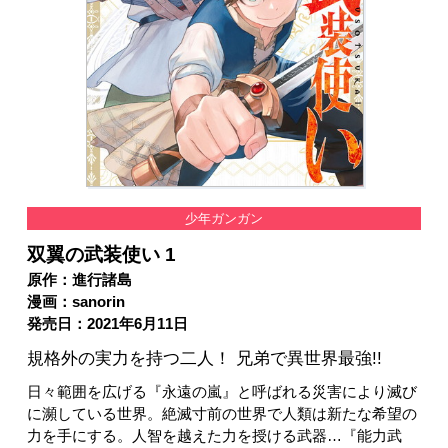
少年ガンガン
双翼の武装使い 1
原作：進行諸島
漫画：sanorin
発売日：2021年6月11日
規格外の実力を持つ二人！ 兄弟で異世界最強!!
日々範囲を広げる『永遠の嵐』と呼ばれる災害により滅び
に瀕している世界。絶滅寸前の世界で人類は新たな希望の
力を手にする。人智を越えた力を授ける武器…『能力武