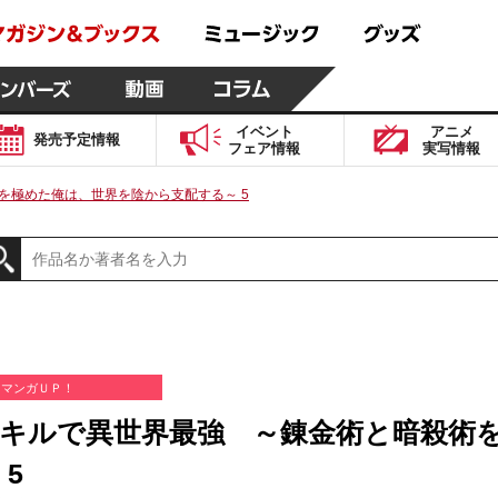
イベント
アニメ
発売予定
情報
フェア
情報
実写
情報
を極めた俺は、世界を陰から支配する～ 5
マンガＵＰ！
キルで異世界最強 ～錬金術と暗殺術
 5