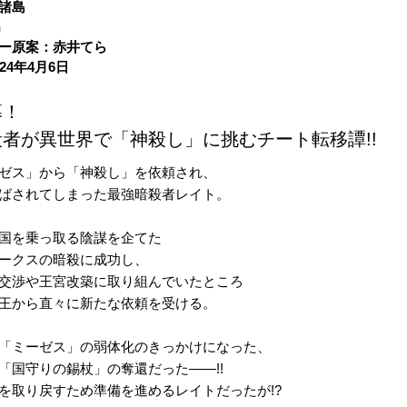
諸島
n
ー原案：赤井てら
24年4月6日
幕！
者が異世界で「神殺し」に挑むチート転移譚!!
ゼス」から「神殺し」を依頼され、
ばされてしまった最強暗殺者レイト。
国を乗っ取る陰謀を企てた
ークスの暗殺に成功し、
交渉や王宮改築に取り組んでいたところ
王から直々に新たな依頼を受ける。
「ミーゼス」の弱体化のきっかけになった、
「国守りの錫杖」の奪還だった――!!
を取り戻すため準備を進めるレイトだったが!?