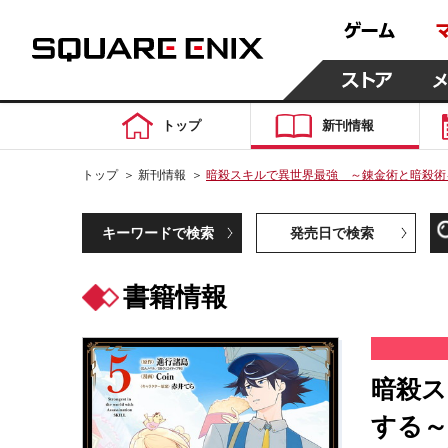
トップ
新刊情報
トップ
＞
新刊情報
＞
暗殺スキルで異世界最強 ～錬金術と暗殺術
キーワードで検索
発売日で検索
書籍情報
暗殺ス
する～