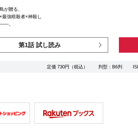
島が贈る、
×最強暗殺者×神殺し
――。
第1話 試し読み
定価 730円（税込）
判型：B6判
IS