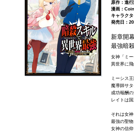
原作：進行
漫画：Coi
キャラクタ
発売日：20
新章開
最強暗殺
女神「ミー
異世界に飛
ミーシス王
魔導師サタ
成功報酬の
レイトは国
それは女神
最強の聖物
女神の信仰