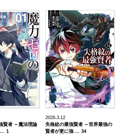
2026.3.12
強賢者 ～魔法理論
失格紋の最強賢者 ～世界最強の
 …
1
賢者が更に強 …
34