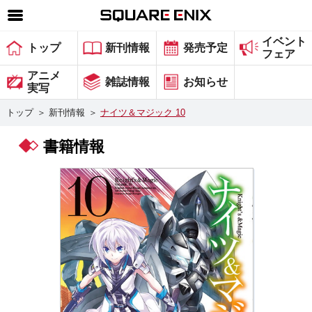
イベント
SQUARE ENIX 公式サイトメニュー
トップ
新刊情報
発売予定
フェア
ゲーム
アニメ
雑誌情報
お知らせ
実写
マガジン＆ブックス
トップ
＞
新刊情報
＞
ナイツ＆マジック 10
ミュージック
書籍情報
グッズ
ストア
メンバーズ
動画
コラム
会社情報
採用情報
スクウェア・エニックス サイト内検索