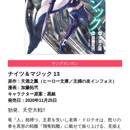
ヤングガンガン
ナイツ＆マジック 13
原作：天酒之瓢（ヒーロー文庫／主婦の友インフォス）
漫画：加藤拓弐
キャラクター原案：黒銀
発売日：2020年11月25日
勃発、天空大戦!!
竜『人』相搏つ。主君を失いし老将・ドロテオは、怒りの
拳を異形の戦艦『飛竜戦艦』に載せて振り上げる。見据え