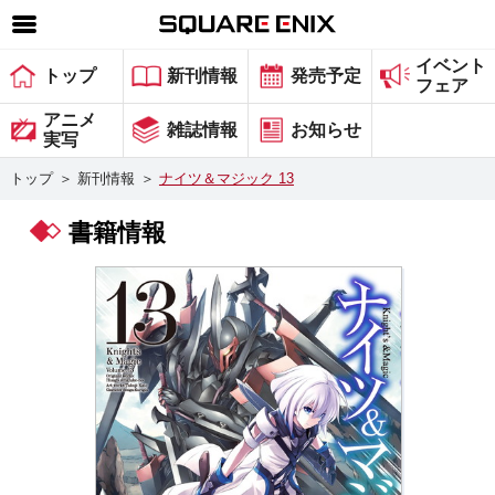
イベント
SQUARE ENIX 公式サイトメニュー
トップ
新刊情報
発売予定
フェア
ゲーム
アニメ
雑誌情報
お知らせ
実写
マガジン＆ブックス
トップ
＞
新刊情報
＞
ナイツ＆マジック 13
ミュージック
書籍情報
グッズ
ストア
メンバーズ
動画
コラム
会社情報
採用情報
スクウェア・エニックス サイト内検索