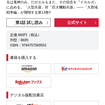
るは鬼神のみ。だがエルもまた、その信念を『イカルガ』
に込める。「人型兵器」対「巨大機動兵器」――「大西域
戦争編」が飛翔する第13巻!!
第1話 試し読み
公式サイト
定価 660円（税込）
判型：B6判
ISBN：9784757569553
書籍を購入する
デジタル版配信書店