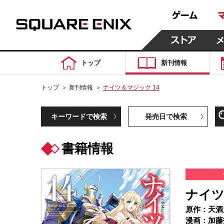
トップ
新刊情報
トップ
＞
新刊情報
＞
ナイツ＆マジック 14
キーワードで検索
発売日で検索
書籍情報
ナイツ
原作：天酒
漫画：加藤