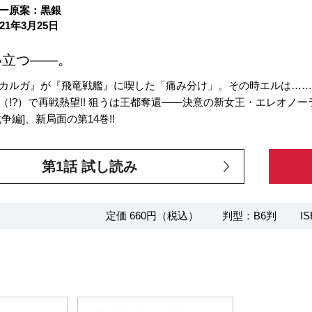
ー原案：黒銀
21年3月25日
い立つ――。
カルガ』が『飛竜戦艦』に喫した「痛み分け」。その時エルは……
（!?）で再戦熱望!! 狙うは王都奪還――決意の新女王・エレオノ
争編]、新局面の第14巻!!
第1話 試し読み
定価 660円（税込）
判型：B6判
IS