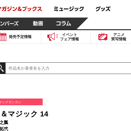
イベント
アニメ
発売予定
情報
フェア
情報
実写
情報
ヤングガンガン
＆マジック 14
之瓢
拓弐