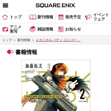
イベント
SQUARE ENIX 公式サイトメニュー
トップ
新刊情報
発売予定
フェア
ゲーム
アニメ
雑誌情報
お知らせ
実写
マガジン＆ブックス
トップ
＞
新刊情報
＞
メカニカル バディ ユニバー …
ミュージック
書籍情報
グッズ
ストア
メンバーズ
動画
コラム
会社情報
採用情報
スクウェア・エニックス サイト内検索