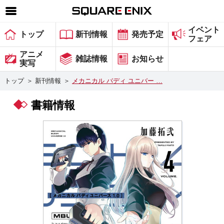
イベント
SQUARE ENIX 公式サイトメニュー
トップ
新刊情報
発売予定
フェア
ゲーム
アニメ
雑誌情報
お知らせ
実写
マガジン＆ブックス
トップ
＞
新刊情報
＞
メカニカル バディ ユニバー …
ミュージック
書籍情報
グッズ
ストア
メンバーズ
動画
コラム
会社情報
採用情報
スクウェア・エニックス サイト内検索