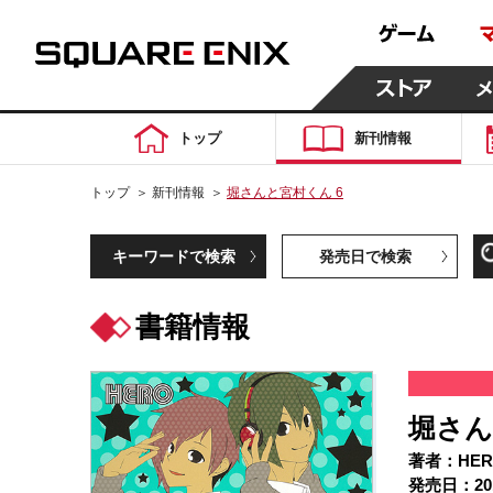
トップ
新刊情報
トップ
＞
新刊情報
＞
堀さんと宮村くん 6
キーワードで検索
発売日で検索
書籍情報
堀さん
著者：HER
発売日：20