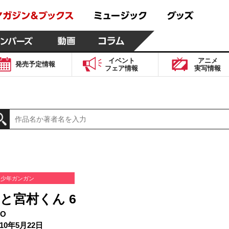
イベント
アニメ
発売予定
情報
フェア
情報
実写
情報
少年ガンガン
と宮村くん 6
O
10年5月22日