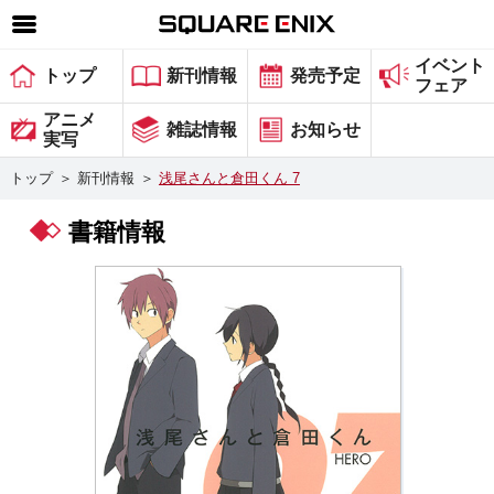
イベント
SQUARE ENIX 公式サイトメニュー
トップ
新刊情報
発売予定
フェア
ゲーム
アニメ
雑誌情報
お知らせ
実写
マガジン＆ブックス
トップ
＞
新刊情報
＞
浅尾さんと倉田くん 7
ミュージック
書籍情報
グッズ
ストア
メンバーズ
動画
コラム
会社情報
採用情報
スクウェア・エニックス サイト内検索