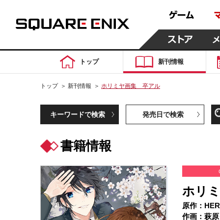
トップ
新刊情報
トップ
＞
新刊情報
＞
ホリミヤ画集 卒アル
キーワードで検索
発売日で検索
書籍情報
ホリミ
原作：HER
作画：萩原