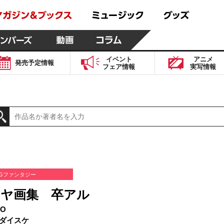
イベント
アニメ
発売予定
情報
フェア
情報
実写
情報
Gファンタジー
ヤ画集 卒アル
O
ダイスケ