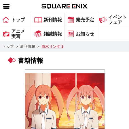
イベント
SQUARE ENIX 公式サイトメニュー
トップ
新刊情報
発売予定
フェア
ゲーム
アニメ
雑誌情報
お知らせ
実写
マガジン＆ブックス
トップ
＞
新刊情報
＞
雨水リンダ 1
ミュージック
書籍情報
グッズ
ストア
メンバーズ
動画
コラム
会社情報
採用情報
スクウェア・エニックス サイト内検索