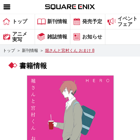
イベント
SQUARE ENIX 公式サイトメニュー
トップ
新刊情報
発売予定
フェア
ゲーム
アニメ
雑誌情報
お知らせ
実写
マガジン＆ブックス
トップ
＞
新刊情報
＞
堀さんと宮村くん おまけ 8
ミュージック
書籍情報
グッズ
ストア
メンバーズ
動画
コラム
会社情報
採用情報
スクウェア・エニックス サイト内検索