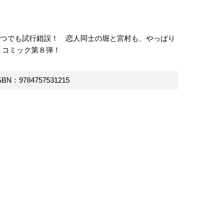
いつでも試行錯誤！ 恋人同士の堀と宮村も、やっぱり
Ｂコミック第８弾！
SBN：9784757531215