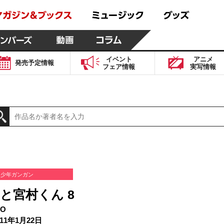
イベント
アニメ
発売予定
情報
フェア
情報
実写
情報
少年ガンガン
と宮村くん 8
O
11年1月22日