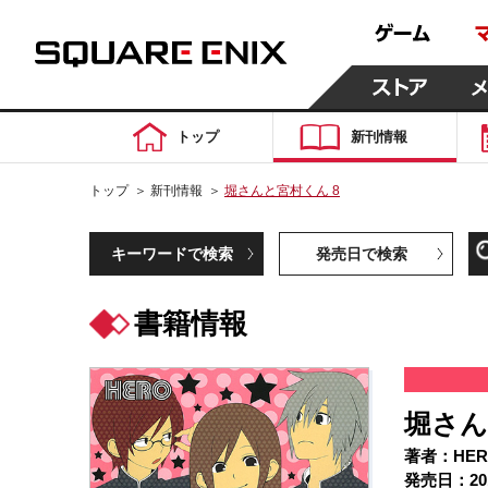
トップ
新刊情報
トップ
＞
新刊情報
＞
堀さんと宮村くん 8
キーワードで検索
発売日で検索
書籍情報
堀さん
著者：HER
発売日：20